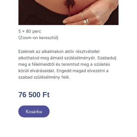
5 x 80 perc
{Zoom-on keresztül}
Ezeknek az alkalmakon aktív résztvétellel
alkothatod meg álmaid szülésélményét. Szabadulj
meg a félelmeidtől és teremtsd meg a születés
körüli elvárásaidat. Engedd magad elvezetni a
szabad szülésélmény felé.
76 500
Ft
Kosárba